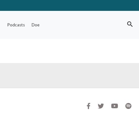
search
o
Podcasts
Doe