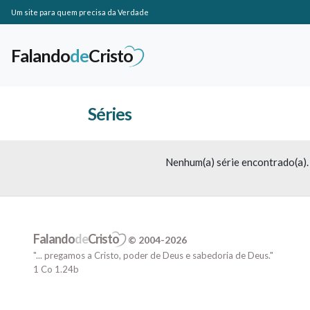
Um site para quem precisa da Verdade
Falando
de
Cristo
Séries
Nenhum(a) série encontrado(a).
Falando
de
Cristo
© 2004-2026
"... pregamos a Cristo, poder de Deus e sabedoria de Deus."
1 Co 1.24b