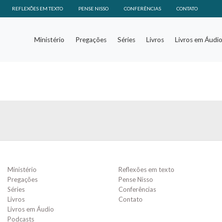
REFLEXÕES EM TEXTO
PENSE NISSO
CONFERÊNCIAS
CONTATO
Ministério
Pregações
Séries
Livros
Livros em Áudi
Ministério
Reflexões em texto
Pregações
Pense Nisso
Séries
Conferências
Livros
Contato
Livros em Áudio
Podcasts