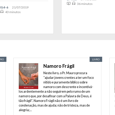
ondemand_video
headset
36 minutos
20.4-6
21/07/2019
headset
43 minutos
VRO
LIVRO
Namoro Frágil
Neste livro, o Pr. Mauro procura
“ajudar jovens crentes a ter um foco
nítido e puramente bíblico sobre
namoro com descrente e incentivá-
los ardentemente a não seguirem pelo rumo de um
namoro que, por desafinar com a Palavra de Deus, é
tão frágil”. Namoro Frágil não é um livro de
condenação, mas de ajuda; não de tristeza, mas de
alegria;...