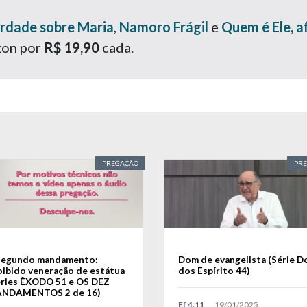
rdade sobre Maria
,
Namoro Frágil
e
Quem é Ele, af
zon por
R$ 19,90
cada.
PREGAÇÃO
PR
segundo mandamento:
Dom de evangelista (Série D
oibido veneração de estátua
dos Espírito 44)
éries ÊXODO 51 e OS DEZ
NDAMENTOS 2 de 16)
Ef 4.11
19/01/2025