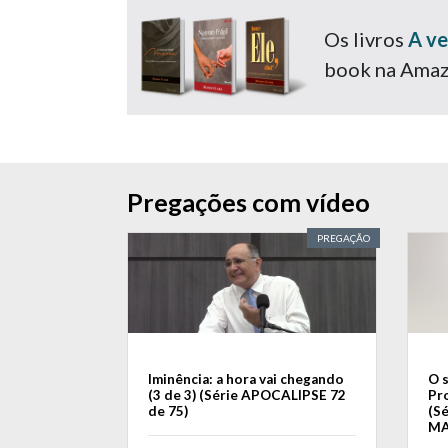
Os livros
A ve
book na Ama
Pregações com vídeo
PREGAÇÃO
Iminência: a hora vai chegando
O 
(3 de 3) (Série APOCALIPSE 72
Pr
de 75)
(S
MA