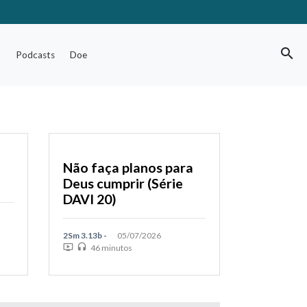
search
o
Podcasts
Doe
m
Não faça planos para
Deus cumprir (Série
DAVI 20)
2Sm 3.13b -
05/07/2026
ondemand_video
headset
46 minutos