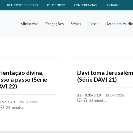
REFLEXÕES EM TEXTO
PENSE NISSO
CONFERÊNCIAS
CONTATO
Ministério
Pregações
Séries
Livros
Livros em Áudi
ientação divina,
Davi toma Jerusalé
sso a passo (Série
(Série DAVI 21)
VI 22)
2Sm 3.35-5.10
12/07/2026
ondemand_video
headset
53 minutos
 5.17-20
19/07/2026
headset
54 minutos