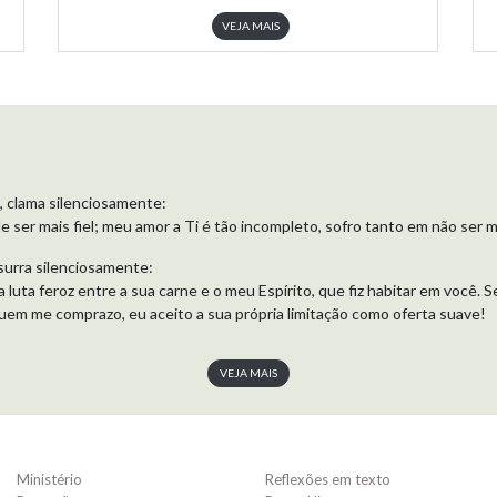
VEJA MAIS
, clama silenciosamente:
e ser mais fiel; meu amor a Ti é tão incompleto, sofro tanto em não ser m
surra silenciosamente:
a luta feroz entre a sua carne e o meu Espírito, que fiz habitar em você. 
uem me comprazo, eu aceito a sua própria limitação como oferta suave!
VEJA MAIS
Ministério
Reflexões em texto