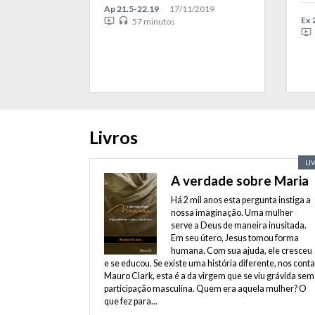
Ap 21.5-22.19
17/11/2019
Ex 
ondemand_video
headset
57 minutos
ondemand_video
Livros
LI
A verdade sobre Maria
Há 2 mil anos esta pergunta instiga a
nossa imaginação. Uma mulher
serve a Deus de maneira inusitada.
Em seu útero, Jesus tomou forma
humana. Com sua ajuda, ele cresceu
e se educou. Se existe uma história diferente, nos conta
Mauro Clark, esta é a da virgem que se viu grávida sem
participação masculina. Quem era aquela mulher? O
que fez para...