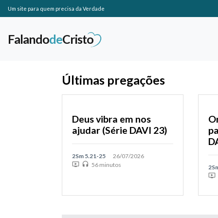
Um site para quem precisa da Verdade
Falando
de
Cristo
Últimas pregações
Deus vibra em nos
Or
ajudar (Série DAVI 23)
pa
DA
2Sm 5.21-25
26/07/2026
ondemand_video
headset
56 minutos
2Sm
ondemand_video